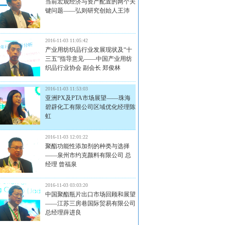
当前宏观经济与资产配置的两个关
键问题——弘则研究创始人王沛
2016-11-03 11:05:42
产业用纺织品行业发展现状及“十
三五”指导意见——中国产业用纺
织品行业协会 副会长 郑俊林
2016-11-03 11:53:03
亚洲PX及PTA市场展望——珠海
碧辟化工有限公司区域优化经理陈
虹
2016-11-03 12:01:22
聚酯功能性添加剂的种类与选择
——泉州市约克颜料有限公司 总
经理 曾福泉
2016-11-03 03:03:20
中国聚酯瓶片出口市场回顾和展望
——江苏三房巷国际贸易有限公司
总经理薛进良