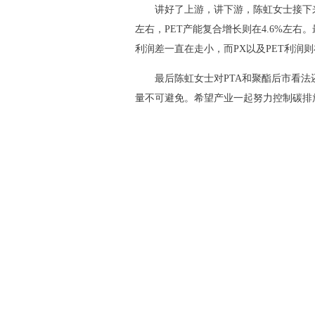
讲好了上游，讲下游，陈虹女士接下
左右，
PET
产能复合增长则在
4.6%
左右。
利润差一直在走小，而
PX
以及
PET
利润则
最后陈虹女士对
PTA
和聚酯后市看法
量不可避免。希望产业一起努力控制碳排