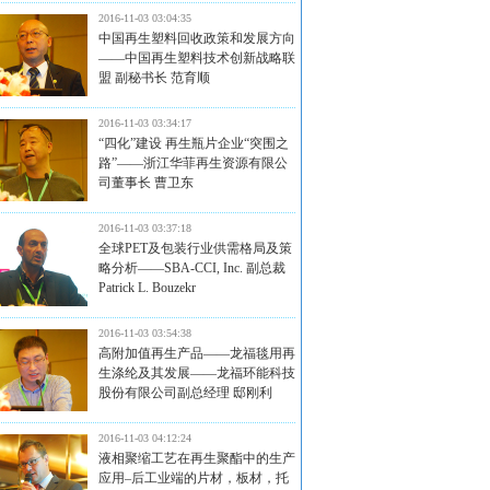
2016-11-03 03:04:35
中国再生塑料回收政策和发展方向
——中国再生塑料技术创新战略联
盟 副秘书长 范育顺
2016-11-03 03:34:17
“四化”建设 再生瓶片企业“突围之
路”——浙江华菲再生资源有限公
司董事长 曹卫东
2016-11-03 03:37:18
全球PET及包装行业供需格局及策
略分析——SBA-CCI, Inc. 副总裁
Patrick L. Bouzekr
2016-11-03 03:54:38
高附加值再生产品——龙福毯用再
生涤纶及其发展——龙福环能科技
股份有限公司副总经理 邸刚利
2016-11-03 04:12:24
液相聚缩工艺在再生聚酯中的生产
应用–后工业端的片材，板材，托