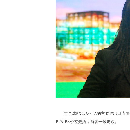
年全球
PX
以及
PTA
的主要进出口流向
PTA-PX
价差走势，两者一致走跌。