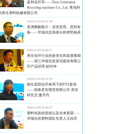
盘和化纤等——Next Generation
Recycling machines Co., Ltd. 奥地利
代再生塑料机械有限公司
2016-11-03 04:37:50
亚洲聚酯瓶片：居安思危，思则有
备——华瑞信息高级分析师郭杨承
2016-11-03 04:45:51
再生化纤行业的新变化和发展预期
——浙江华瑞信息资讯股份有限公
司产品经理 郝尚坤
2016-11-03 05:23:10
能化底部抬升格局下的PTA套保
——国泰君安期货有限公司 资深
研究员 董丹丹
2016-11-03 05:42:57
塑料包装的现状以及未来展望——
华瑞信息塑料团队负责人王桂庆