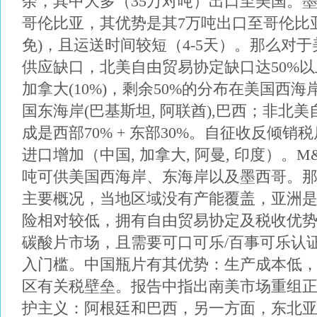
余，其中大多（
35
万对吨）出口至美国。
哥伦比亚，其优势是其
7
万吨出口至哥伦比
免
)
，且运送时间较短（
4-5
天）。那么对于
供应缺口，北美自由贸易协定缺口达
50%
以
加拿大
(10%)
，剩余
50%
的分布在美国西海
国东海岸
(
巴基斯坦
,
阿联酋
),
巴西；非北美
成是西部
70% +
东部
30%
。自征收反倾销税
进口增加（中国
,
加拿大
,
阿曼
,
印度）。
M
吨可供美国西海岸、东海岸以及墨西哥。
主要概况，当地区域没有产能覆盖，亚洲
险相对较低，拥有自由贸易协定及税收优
碳酸片市场，且需要可口可乐
/
百事可乐认
入门槛。中国瓶片有其优势：生产成本低
区有关税壁垒。报告中指出南美市场重组
护主义：阿根廷和巴西，另一方面，东北