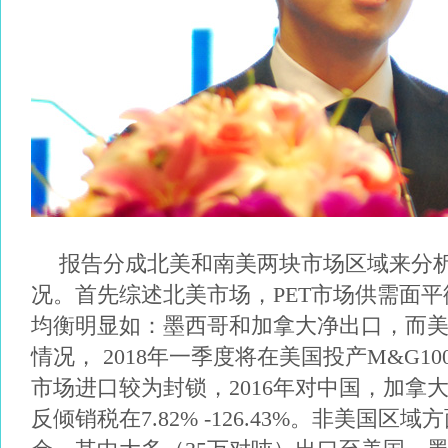
报告分成北美和南美两块市场区域来分
况。首先综述北美市场，
PET
市场供需面平
均衡明显如：墨西哥和加拿大净出口，而
情况，
2018
年一季度将在美国投产
M&G10
市场进口较为封锁，
2016
年对中国，加拿
反倾销税在
7.82% -126.43%
。非美国区域方