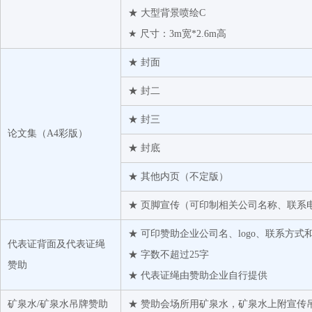
★ 大型背景喷绘C
★ 尺寸：3m宽*2.6m高
★ 封面
★ 封二
★ 封三
论文集（A4彩版）
★ 封底
★ 其他内页（不定版）
★ 页脚宣传（可印制相关公司名称、联系
★ 可印赞助企业公司名、logo、联系方式
代表证背面及代表证绳
★ 字数不超过25字
赞助
★ 代表证绳由赞助企业自行提供
矿泉水/矿泉水吊牌赞助
★ 赞助会场所用矿泉水，矿泉水上附宣传吊牌