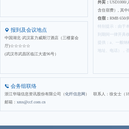
贵州千叶药品包装有限公司
外宾：
USD10
杭州新传实业有限公司
含住宿费）, 其中8
住宿：
RMB 65
湖北三得利国际贸易集团有限公司
特别提示：由于
华润怡宝饮料（中国）有限公司
报到及会议地点
到期间一律开具
江苏化米材料科技有限公司
中国湖北·武汉富力威斯汀酒店（三楼宴会
提供：a、一般纳
厅)☆☆☆☆☆
揭阳市粤发贸易有限公司
地址、电话），
(武汉市武昌区临江大道96号）
康泰斯（上海）化学工程有限公司
洛阳海惠新材料股份有限公司
宁波中基清润化工有限公司
青岛华瀚众鑫储运有限公司
会务组联络
青岛啤酒优家健康饮品（上海）有限公司
浙江华瑞信息资讯股份有限公司（
化纤信息网
）
联系人：徐女士（1896
汕头市宏鼎晟塑胶有限公司
邮箱：
xmx@ccf.com.cn
上海嘉德能通新材料科技有限公司
上海仕进国际贸易有限公司