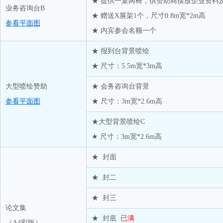
统一企业（中国）投资有限公司
★ 提供一桌两椅，供赞助商摆放企业资料
业务咨询台B
★ 赠送X展架1个，尺寸0.8m宽*2m高
武汉安捷塑胶有限公司
参看平面图
★ 内宾参会名额一个
厦门国贸纺原有限公司
厦门建发化工有限公司
★ 报到台背景喷绘
小鼎能源有限公司
★ 尺寸：5.5m宽*3m高
逸盛石化PET销售中心
大型喷绘赞助
★ 会务咨询台背景
营口中储物流有限公司
参看平面图
★ 尺寸：3m宽*2.6m高
远纺工业（上海）有限公司
★大型背景喷绘C
张家港保税区旭泽新材料科技有限公司
★ 尺寸：3m宽*2.6m高
浙江大学
★ 封面
浙江华屹塑化有限公司
浙江景诚实业有限公司
★ 封二
浙江热联云盛实业有限公司
★ 封三
浙江旭湾国际贸易有限公司
论文集
★ 封底
已满
（A4彩版）