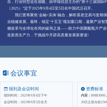
击，行业转型迫在眉睫。由华瑞信息主办的“第十三届国际P
（2025）”定于2025年9月4日至5日在中国武汉召开。
我们更将聚焦‘金融+实体’融合，解析基差交易与套期
业稳健发展。最终，锚定‘十五五’规划窗口期，凝聚产业智
侧改革与全球化布局的破局之道——助力中国聚酯瓶片产业
造新质生产力，于挑战中开辟高质量发展新赛道!
Danone Asia PTE LTD
JBF RAK LLC
Sustainea Bioglycols LLC
北京涂多多电子商务股份有限公司
会议事宜
达利食品集团有限公司
道恩集团有限公司
报到及会议时间
资费标准
福建百宏聚纤科技实业有限公司
报到时间：2025年9月4日下午
内宾：
RMB30
固瑞特（天津）复合材料有限公司
会议时间：2025年9月5日全天
20日之前办款250