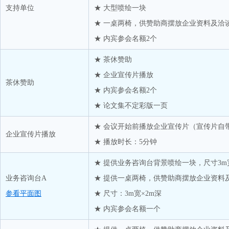
江苏化米材料科技有限公司
支持单位
★ 大型喷绘一块
揭阳市粤发贸易有限公司
★ 一桌两椅，供赞助商摆放企业资料及洽
康泰斯（上海）化学工程有限公司
★ 内宾参会名额2个
洛阳海惠新材料股份有限公司
★ 茶休赞助
宁波中基清润化工有限公司
★ 企业宣传片播放
青岛华瀚众鑫储运有限公司
茶休赞助
★ 内宾参会名额2个
青岛啤酒优家健康饮品（上海）有限公司
★ 论文集不定彩版一页
汕头市宏鼎晟塑胶有限公司
★ 会议开始前播放企业宣传片（宣传片自
上海嘉德能通新材料科技有限公司
企业宣传片播放
★ 播放时长：5分钟
上海仕进国际贸易有限公司
★ 提供业务咨询台背景喷绘一块，尺寸3m宽*
申银万国智富投资有限公司
业务咨询台A
★ 提供一桌两椅，供赞助商摆放企业资料
四川汉江新材料有限公司
参看平面图
★ 尺寸：3m宽×2m深
苏州柏昆新材料有限公司
★ 内宾参会名额一个
台州市黄岩区嘉鼎贸易有限公司