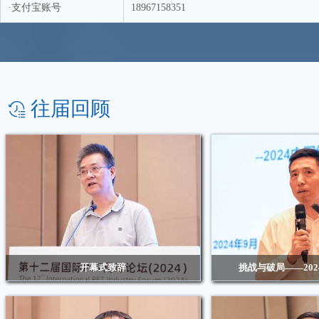
·支付宝账号
18967158351
往届回顾
开幕式致辞
挑战与破局——20
浙江华瑞信息资讯股份有限公司总经理 赖天明
南华期货首席经济学家兼董
院长 