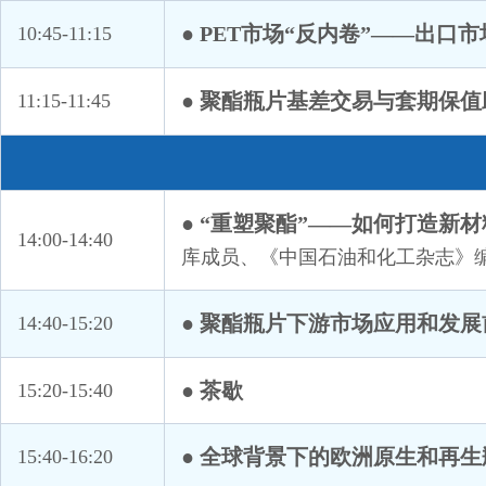
浙江华屹塑化有限公司
● PET市场“反内卷”——出
10:45-11:15
浙江景诚实业有限公司
浙江热联云盛实业有限公司
● 聚酯瓶片基差交易与套期保
11:15-11:45
浙江旭湾国际贸易有限公司
浙江逸盛石化有限公司
浙江浙期实业有限公司
中国金山联合贸易有限责任公司
● “重塑聚酯”——如何打造新
14:00-14:40
中国石油和化学工业联合会
中
库成员、《中国石油和化工杂志》
中基宁波集团股份有限公司
中石化化销国际贸易有限公司
● 聚酯瓶片下游市场应用和发展
14:40-15:20
舟山济海能源有限公司
Danone Asia PTE LTD
● 茶歇
15:20-15:40
JBF RAK LLC
Sustainea Bioglycols LLC
● 全球背景下的欧洲原生和再生
15:40-16:20