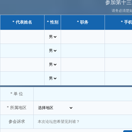
逸盛石化PET销售中心
参加第十三
营口中储物流有限公司
请务必清楚
远纺工业（上海）有限公司
* 代表姓名
* 性别
* 职务
* 手
张家港保税区旭泽新材料科技有限公司
浙江大学
浙江华屹塑化有限公司
浙江景诚实业有限公司
浙江热联云盛实业有限公司
浙江旭湾国际贸易有限公司
浙江逸盛石化有限公司
* 单 位
浙江浙期实业有限公司
中国金山联合贸易有限责任公司
* 所属地区
中国石油和化学工业联合会
中
参会诉求
中基宁波集团股份有限公司