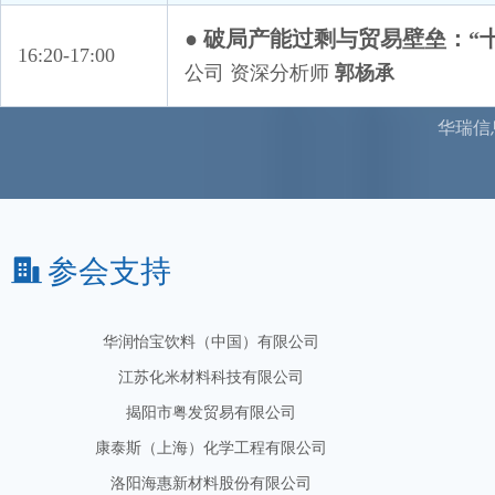
北京涂多多电子商务股份有限公司
● 破局产能过剩与贸易壁垒：“
达利食品集团有限公司
16:20-17:00
公司 资深分析师
郭杨承
道恩集团有限公司
福建百宏聚纤科技实业有限公司
华瑞信
固瑞特（天津）复合材料有限公司
贵州千叶药品包装有限公司
杭州新传实业有限公司
湖北三得利国际贸易集团有限公司
参会支持
华润怡宝饮料（中国）有限公司
江苏化米材料科技有限公司
揭阳市粤发贸易有限公司
康泰斯（上海）化学工程有限公司
洛阳海惠新材料股份有限公司
宁波中基清润化工有限公司