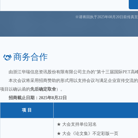
中石化化销国际贸易有限公司
舟山济海能源有限公司
※请将回执于2025年08月20日前
Danone Asia PTE LTD
JBF RAK LLC
Sustainea Bioglycols LLC
北京涂多多电子商务股份有限公司
商务合作
达利食品集团有限公司
道恩集团有限公司
由浙江华瑞信息资讯股份有限有限公司主办的“第十三届国际PET高峰论坛（
福建百宏聚纤科技实业有限公司
本次会议将采用招商赞助的形式用以支持会议与满足企业宣传交流的需
固瑞特（天津）复合材料有限公司
项目以确认函的
先后确定取舍
）。
招商截止日期：2025年8月22日
贵州千叶药品包装有限公司
杭州新传实业有限公司
项 目
湖北三得利国际贸易集团有限公司
★ 大会支持单位冠名
华润怡宝饮料（中国）有限公司
★ 大会《论文集》不定彩版一页