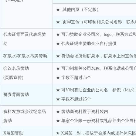
浙江逸盛石化有限公司
★ 其他内页（不定版）
浙江浙期实业有限公司
中国金山联合贸易有限责任公司
★ 页脚宣传（可印制相关公司名称、联系
中国石油和化学工业联合会
中
代表证背面及代表绳赞
★ 可印赞助企业公司名、logo、联系方式
中基宁波集团股份有限公司
助
★ 代表证绳由赞助企业自行提供
中石化化销国际贸易有限公司
矿泉水/矿泉水吊牌赞助
★ 赞助会场所用矿泉水，矿泉水上附宣传吊牌1
舟山济海能源有限公司
会议名录赞助
★ 可印制相关公司名称、联系电话或公司
(页脚宣传)
★ 字数不超过25个
★ 可印制赞助企业的公司名、标识（logo
餐券背面赞助
★ 字数不超过25个
资料发放或会议纪念品
★ 赞助商资料置于资料袋内
赞助
★ 单家企业限一份资料或礼品并由企业自
X展架赞助
★ X展架一对，摆放于会场内或场外休息