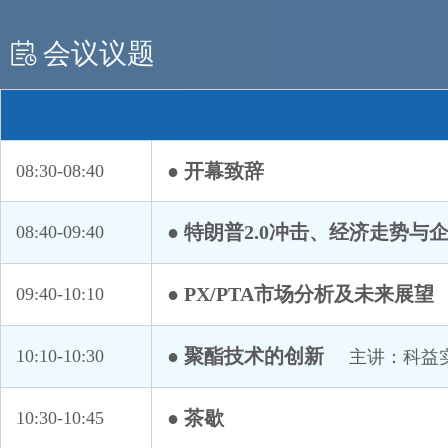
申银万国智富投资有限公司
四川汉江新材料有限公司
会议议题
苏州柏昆新材料有限公司
台州市黄岩区嘉鼎贸易有限公司
统一企业（中国）投资有限公司
武汉安捷塑胶有限公司
● 开幕致辞
08:30-08:40
厦门国贸纺原有限公司
厦门建发化工有限公司
● 特朗普2.0冲击、经济走势与
08:40-09:40
小鼎能源有限公司
逸盛石化PET销售中心
● PX/PTA市场分析及未来展望
09:40-10:10
营口中储物流有限公司
远纺工业（上海）有限公司
● 聚酯技术的创新
10:10-10:30
主讲：科益
张家港保税区旭泽新材料科技有限公司
● 茶歇
10:30-10:45
浙江大学