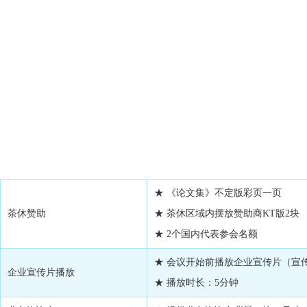
装材料暨第六届国际PET高峰论坛
酒店召开。
本次会议将采用招商赞助的
（具体提供的赞助方式附后）
大会的赞助。（对有数量限制
招商截止日期：2018年10
★ 《论文集》不定版彩页一页
茶休赞助
★ 茶休区域内摆放赞助商KT版2块
★ 2个国内代表参会名额
★ 会议开始前播放企业宣传片（宣
企业宣传片播放
★ 播放时长：5分钟