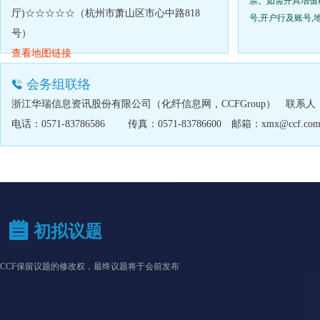
票。如需开具增值
厅)☆☆☆☆☆（杭州市萧山区市心中路818
号,开户行及账号
号）
查看地图链接
会务组联络
浙江华瑞信息资讯股份有限公司（化纤信息网，CCFGroup）
联系人：徐
电话：0571-83786586
传真：0571-83786600
邮箱：
xmx@ccf.com
初拟议题
CCF保留议题的修改权，最终议题将于会前发布