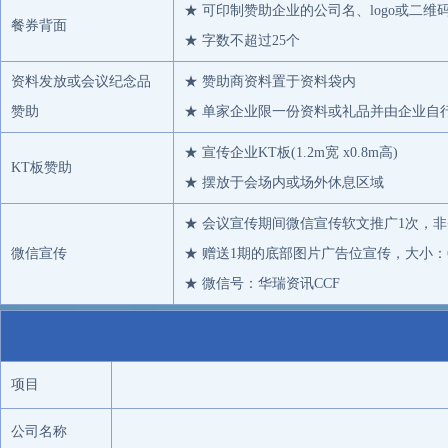
★ 可印制赞助企业的公司名、logo或二维
意大利G.S.I有限公司常州代表处
餐券背面
★ 字数不超过25个
大鼎能源有限公司
河北尚恩贸易有限公司
资料发放或会议纪念品
★ 赞助商资料置于资料袋内
远大能源化工有限公司
赞助
★ 单家企业限一份资料或礼品并由企业自
华瑞贸易
★ 宣传企业KT板(1.2m宽 x0.8m高)
KT板赞助
NAGASE & CO,.LTD
★ 摆放于会场内或场外休息区域
浙江大学
★ 会议宣传期间微信宣传软文推广1次，
东华大学
微信宣传
★ 赠送1期的底部图片广告位宣传，大小：60
浙江华瑞信息技术有限公司
★ 微信号：华瑞资讯CCF
安阳龙宇投资管理有限公司
厦门市元丰达贸易有限公司
杭州萧山龙丰化纤有限公司1
康
项目
公司名称