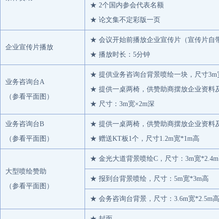
★ 2个国内参会代表名额
麦格理
★ 论文集不定彩版一页
统一企业（中国）投资有限公司
农夫山泉股份有限公司
★ 会议开始前播放企业宣传片（宣传片自
企业宣传片播放
吉林省林海雪原饮品有限公司
★ 播放时长：5分钟
可口可乐（上海）饮料有限公司
★ 提供业务咨询台背景喷绘一块，尺寸3m宽*
业务咨询台A
远纺工业（上海）有限公司
★ 提供一桌两椅，供赞助商摆放企业资料
（
参看平面图
）
中国石化化工销售有限公司江苏分公司
★ 尺寸：3m宽×2m深
Czarnikow Group Limited
业务咨询台B
★ 提供一桌两椅，供赞助商摆放企业资料
绍兴华彬石化有限公司
（
参看平面图
）
★ 赠送KT板1个，尺寸1.2m宽*1m高
无锡新生代纺织机械有限公司
★ 金光大道背景喷绘C，尺寸：3m宽*2.4
苏州万弘新材料科技有限公司
大型喷绘赞助
★ 报到台背景喷绘，尺寸：5m宽*3m高
三河汇福粮油集团国际贸易有限公司
（
参看平面图
）
科佩（苏州）特种材料有限公司
★ 会务咨询台背景，尺寸：3.6m宽*2.5m
安徽丰原国际货运有限公司
★ 封面