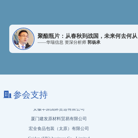
远纺工业（上海）有限公司
中国石化化工销售有限公司江苏分公司
Czarnikow Group Limited
绍兴华彬石化有限公司
聚酯瓶片：从春秋到战国，未来何去何从
——华瑞信息 资深分析师
郭杨承
无锡新生代纺织机械有限公司
苏州万弘新材料科技有限公司
三河汇福粮油集团国际贸易有限公司
科佩（苏州）特种材料有限公司
安徽丰原国际货运有限公司
参会支持
厦门建发原材料贸易有限公司
宏全食品包装（太原）有限公司
Caiden (HK) business Co., Limited
江苏恒润供应链管理有限公司
腾龙特种树脂（厦门）有限公司