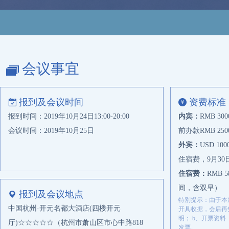
浙江金帆纺织有限公司
慈溪市兴科化纤有限公司
河南能源化工集团有限公司销售公司
浙江汉东塑胶新材料有限公司
会议事宜
麦格理
统一企业（中国）投资有限公司
报到及会议时间
资费标准
农夫山泉股份有限公司
报到时间：2019年10月24日13:00-20:00
内宾：
RMB 
吉林省林海雪原饮品有限公司
会议时间：2019年10月25日
前办款RMB 25
可口可乐（上海）饮料有限公司
外宾：
USD 
远纺工业（上海）有限公司
住宿费，9月30日
中国石化化工销售有限公司江苏分公司
住宿费：
RMB 
Czarnikow Group Limited
间，含双早）
报到及会议地点
特别提示：由于本
绍兴华彬石化有限公司
中国杭州·开元名都大酒店(四楼开元
开具收据，会后再
明； b、开票资料
无锡新生代纺织机械有限公司
厅)☆☆☆☆☆（杭州市萧山区市心中路818
发票。