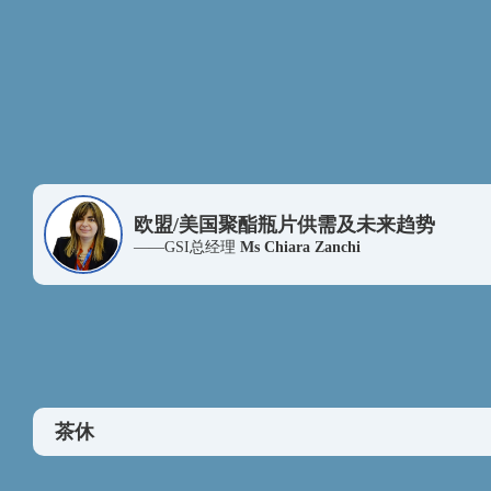
厦门市元丰达贸易有限公司
杭州萧山龙丰化纤有限公司1
康
永安期货股份有限公司
浙江黄岩洲锽实业有限公司
江苏三房巷集团有限公司
浙江金帆纺织有限公司
欧盟/美国聚酯瓶片供需及未来趋势
慈溪市兴科化纤有限公司
——GSI总经理
Ms Chiara Zanchi
河南能源化工集团有限公司销售公司
浙江汉东塑胶新材料有限公司
麦格理
统一企业（中国）投资有限公司
农夫山泉股份有限公司
茶休
吉林省林海雪原饮品有限公司
可口可乐（上海）饮料有限公司