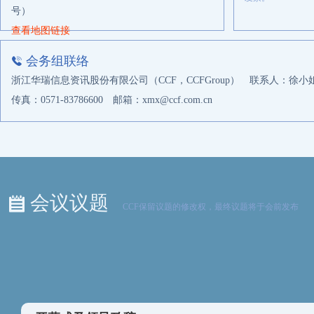
苏州万弘新材料科技有限公司
号）
查看地图链接
三河汇福粮油集团国际贸易有限公司
科佩（苏州）特种材料有限公司
会务组联络
安徽丰原国际货运有限公司
浙江华瑞信息资讯股份有限公司（
CCF
，
CCFGroup
）
联系人：徐小姐（1
厦门建发原材料贸易有限公司
传真：0571-83786600
邮箱：
xmx@ccf.com.cn
宏全食品包装（太原）有限公司
Caiden (HK) business Co., Limited
江苏恒润供应链管理有限公司
腾龙特种树脂（厦门）有限公司
会议议题
CCF保留议题的修改权，最终议题将于会前发布
上海美远国际贸易有限公司
哈尔滨鸿皓塑料原料经销有限公司
华润化学材料科技控股有限公司
眉山市大成包装有限公司
揭阳市中富化工有限公司