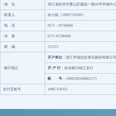
·地 址
浙江省杭州市萧山区建设一路66号华瑞中心1号
·联系人
徐小姐（18967158369）
·电 话
0571－83786666
·传 真
0571-83786600
·邮 编
311215
开户单位
：浙江华瑞信息资讯股份有限公
·银行电汇
开 户 行
：农业银行钱江支行
帐 号
：19085301040001273
支付宝账号
18967158351