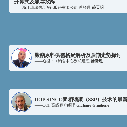
开幕式及领导致辞
营口中储物流有限公司
——浙江华瑞信息资讯股份有限公司 总经理
赖天明
爱而泰可新材料（苏州）有限公司
上海朗跃国际贸易有限公司
浙江创锦石化有限公司
意大利G.S.I有限公司常州代表处
大鼎能源有限公司
聚酯原料供需格局解析及后期走势探讨
河北尚恩贸易有限公司
——逸盛PTA销售中心副总经理
徐际恩
远大能源化工有限公司
华瑞贸易
NAGASE & CO,.LTD
浙江大学
UOP SINCO固相缩聚（SSP）技术的最
东华大学
——UOP 高级客户经理
Giuliano Ghiglione
浙江华瑞信息技术有限公司
安阳龙宇投资管理有限公司