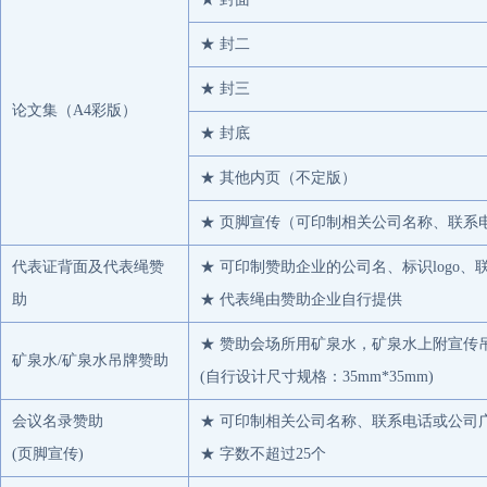
厦门建发原材料贸易有限公司
★ 封二
宏全食品包装（太原）有限公司
Caiden (HK) business Co., Limited
★ 封三
论文集（A4彩版）
江苏恒润供应链管理有限公司
★ 封底
腾龙特种树脂（厦门）有限公司
★ 其他内页（不定版）
上海美远国际贸易有限公司
★ 页脚宣传（可印制相关公司名称、联系
哈尔滨鸿皓塑料原料经销有限公司
华润化学材料科技控股有限公司
代表证背面及代表绳赞
★ 可印制赞助企业的公司名、标识logo、
眉山市大成包装有限公司
助
★ 代表绳由赞助企业自行提供
揭阳市中富化工有限公司
★ 赞助会场所用矿泉水，矿泉水上附宣传
矿泉水/矿泉水吊牌赞助
营口中储物流有限公司
(自行设计尺寸规格：35mm*35mm)
爱而泰可新材料（苏州）有限公司
会议名录赞助
★ 可印制相关公司名称、联系电话或公司
上海朗跃国际贸易有限公司
(页脚宣传)
★ 字数不超过25个
浙江创锦石化有限公司