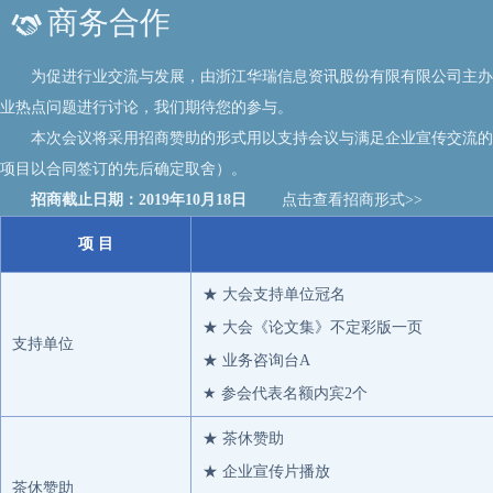
商务合作
NAGASE & CO,.LTD
浙江大学
为促进行业交流与发展，由浙江华瑞信息资讯股份有限有限公司主办的“第七届
东华大学
业热点问题进行讨论，我们期待您的参与。
浙江华瑞信息技术有限公司
本次会议将采用招商赞助的形式用以支持会议与满足企业宣传交流的需
安阳龙宇投资管理有限公司
项目以合同签订的先后确定取舍）。
厦门市元丰达贸易有限公司
招商截止日期：2019年10月18日
点击查看招商形式>>
杭州萧山龙丰化纤有限公司1
康
项 目
永安期货股份有限公司
★ 大会支持单位冠名
浙江黄岩洲锽实业有限公司
★ 大会《论文集》不定彩版一页
江苏三房巷集团有限公司
支持单位
★ 业务咨询台A
浙江金帆纺织有限公司
★ 参会代表名额内宾2个
慈溪市兴科化纤有限公司
河南能源化工集团有限公司销售公司
★ 茶休赞助
★ 企业宣传片播放
浙江汉东塑胶新材料有限公司
茶休赞助