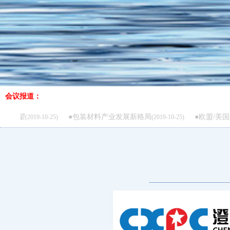
会议报道：
●包装材料产业发展新格局
●欧盟/美国聚酯瓶片供
10-25)
(2019-10-25)